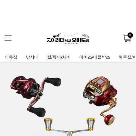
0
의류샵
낚시대
릴/튜닝/채비
아이스/태클박스
해루질/