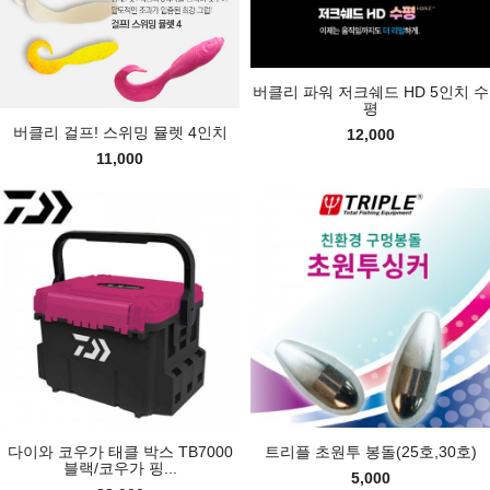
버클리 파워 저크쉐드 HD 5인치 수
평
버클리 걸프! 스위밍 뮬렛 4인치
12,000
11,000
다이와 코우가 태클 박스 TB7000
트리플 초원투 봉돌(25호,30호)
블랙/코우가 핑...
5,000