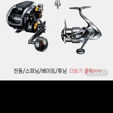
3
/
6