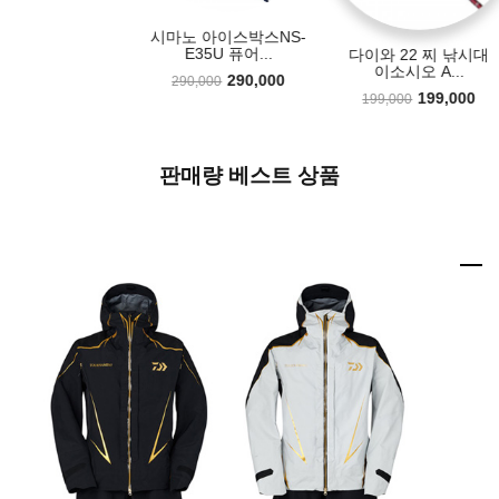
마노 아이스박스NS-
시마노 16 스티레 1
E35U 퓨어...
HG 우핸들
다이와 22 찌 낚시대
이소시오 A...
290,000
520,000
290,000
520,000
199,000
199,000
판매량 베스트 상품
1