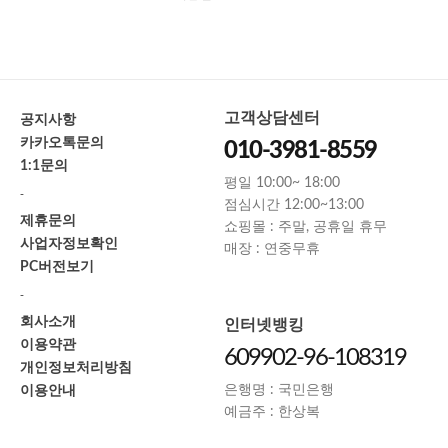
고객상담센터
공지사항
카카오톡문의
010-3981-8559
1:1문의
평일 10:00~ 18:00
-
점심시간 12:00~13:00
제휴문의
쇼핑몰 : 주말, 공휴일 휴무
사업자정보확인
매장 : 연중무휴
PC버전보기
-
회사소개
인터넷뱅킹
이용약관
609902-96-108319
개인정보처리방침
이용안내
은행명 : 국민은행
예금주 : 한상복