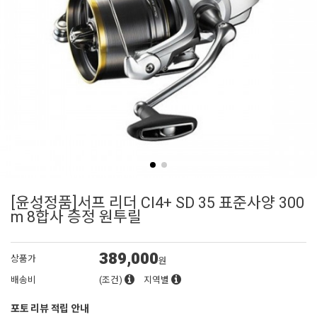
[윤성정품]서프 리더 CI4+ SD 35 표준사양 300
m 8합사 증정 원투릴
389,000
상품가
원
배송비
(조건)
지역별
포토 리뷰 적립 안내