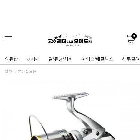
0
의류샵
낚시대
릴/튜닝/채비
아이스/태클박스
해루질/
릴/채비류
릴모음