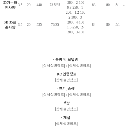
35가는라
200、2-150
3.5
20
440
73.5/35
83
80
5/1
-
인사양
0.8-250、1-
200、1.2-165
2-300、3-
SD 35표
200、4-150
3.5
20
535
76/35
84
80
5/1
-
준사양
1.5-250、2-
200、3-130
ㆍ품명 및 모델명
[상세설명참조] / [상세설명참조]
ㆍKC 인증정보
[상세설명참조]
ㆍ크기, 중량
[상세설명참조] / [상세설명참조]
ㆍ색상
[상세설명참조]
ㆍ재질
[상세설명참조]