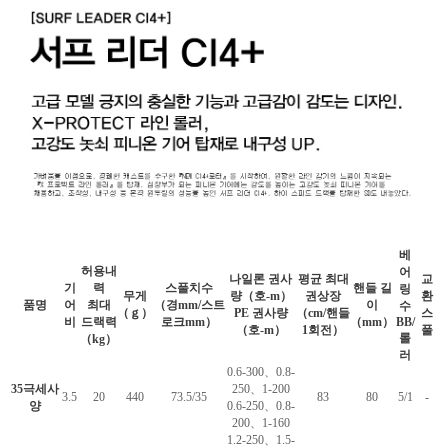
베
허용내
어
나일론 권사
평균 최대
교
기
력
스풀치수
핸들 길
링
무게
량（호-m）
권상장
환
품명
어
최대
（경mm/스트
이
수
（ｇ）
PE 권사량
（cm/핸들
스
비
드랙력
로크mm）
（mm）
BB/
（호-m）
1회전）
풀
롤
（kg）
러
0.6-300、0.8-
35극세사
250、1-200
3.5
20
440
73.5/35
83
80
5/1
-
양
0.6-250、0.8-
200、1-160
1.2-250、1.5-